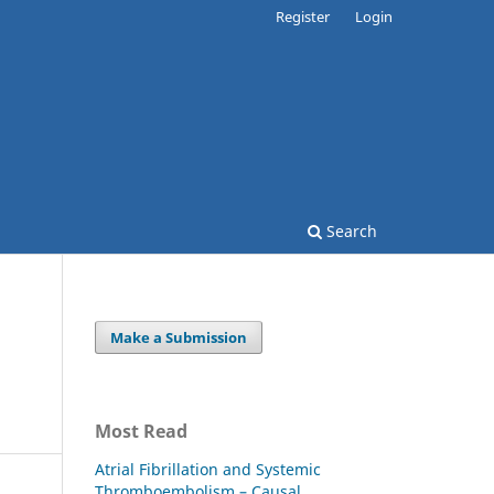
Register
Login
Search
Make a Submission
Most Read
Atrial Fibrillation and Systemic
Thromboembolism – Causal