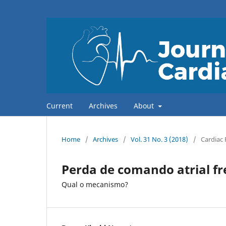
Current
Archives
About
Home
/
Archives
/
Vol. 31 No. 3 (2018)
/
Cardiac 
Perda de comando atrial f
Qual o mecanismo?