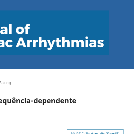
Pacing
requência-dependente
PDF (Português (Brasil))