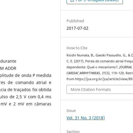
Published
2017-07-02
How to Cite
Kioshi Numata, B., Gaeski Passuello, G., & 
 durante
C. E. (2017). Perda de comando atrial frequ
dependente: Qual o mecanismo?.
JOURNAL
aTM ADDR
CARDIAC ARRHYTHMIAS
,
31
(3), 119–120. Retr
mplitude de onda P medida
from https://jca.org.br/jca/article/view/89
res de comando atrial e
cia de traçados foi obtida
More Citation Formats
lso de 2,5 V com 0,4 ms
5 mV e 2 mV em câmaras
Issue
Vol. 31 No. 3 (2018)
Section