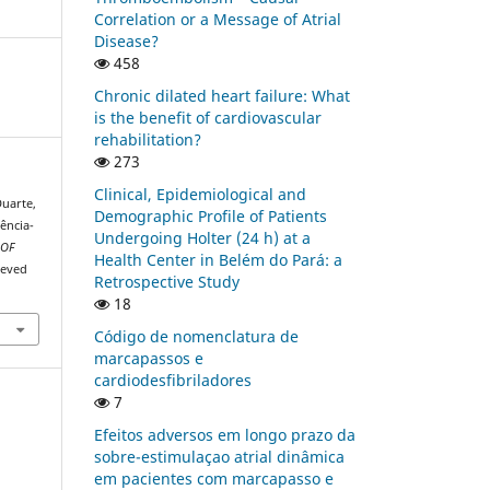
Correlation or a Message of Atrial
Disease?
458
Chronic dilated heart failure: What
is the benefit of cardiovascular
rehabilitation?
273
Clinical, Epidemiological and
Duarte,
Demographic Profile of Patients
ência-
Undergoing Holter (24 h) at a
 OF
Health Center in Belém do Pará: a
ieved
Retrospective Study
18
Código de nomenclatura de
marcapassos e
cardiodesfibriladores
7
Efeitos adversos em longo prazo da
sobre-estimulaçao atrial dinâmica
em pacientes com marcapasso e