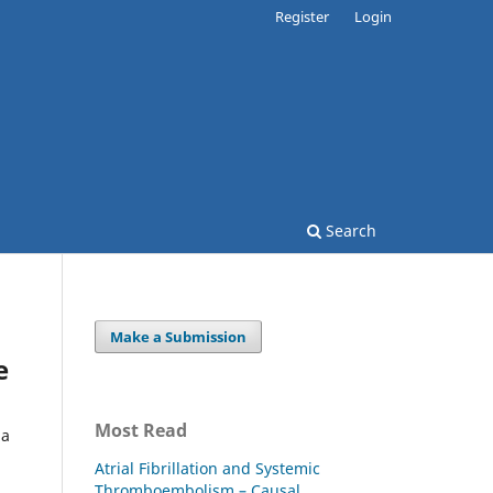
Register
Login
Search
Make a Submission
e
Most Read
ia
Atrial Fibrillation and Systemic
Thromboembolism – Causal