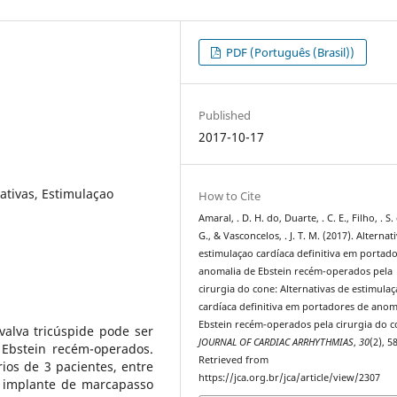
PDF (Português (Brasil))
Published
2017-10-17
ativas, Estimulaçao
How to Cite
Amaral, . D. H. do, Duarte, . C. E., Filho, . S.
G., & Vasconcelos, . J. T. M. (2017). Alternat
estimulaçao cardíaca definitiva em portad
anomalia de Ebstein recém-operados pela
cirurgia do cone: Alternativas de estimula
cardíaca definitiva em portadores de anom
Ebstein recém-operados pela cirurgia do c
valva tricúspide pode ser
JOURNAL OF CARDIAC ARRHYTHMIAS
,
30
(2), 5
Ebstein recém-operados.
Retrieved from
ios de 3 pacientes, entre
https://jca.org.br/jca/article/view/2307
e implante de marcapasso